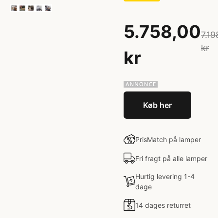
5.758,00
7.19
kr
kr
Køb her
PrisMatch på lamper
Fri fragt på alle lamper
Hurtig levering 1-4
dage
14 dages returret