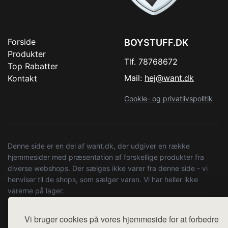
Forside
BOYSTUFF.DK
Produkter
Tlf. 78768672
Top Rabatter
Mail:
hej@want.dk
Kontakt
Cookie- og privatlivspolitik
Denne side er en del af want.dk, der udgiver en række
hjemmesider med præsentation af forskellige produkter fra
diverse webshops. Der sælges ikke varer fra denne side - vi
henviser til de shops, som sælger varen. Vi har heller ikke
varerne på lager.
© 2026 boystuff.dk. Alle rettigheder forbeholdes.
Vi bruger cookies på vores hjemmeside for at forbedre