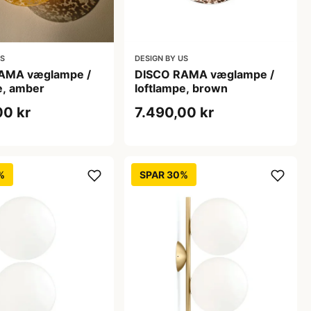
US
DESIGN BY US
AMA væglampe /
DISCO RAMA væglampe /
e, amber
loftlampe, brown
00 kr
7.490,00 kr
%
SPAR 30%