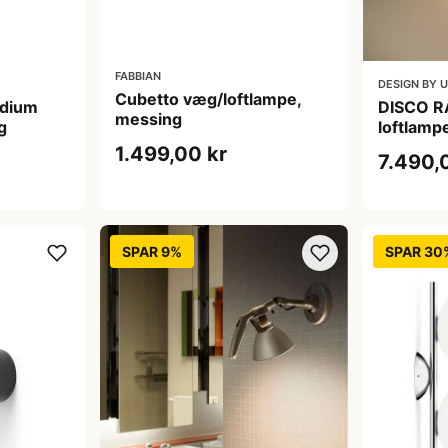
FABBIAN
DESIGN BY 
Cubetto væg/loftlampe,
edium
DISCO R
messing
g
loftlamp
1.499,00 kr
7.490,
SPAR 9%
SPAR 30